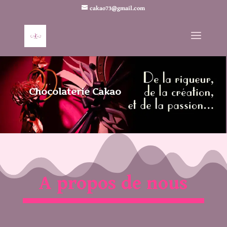
cakao73@gmail.com
Chocolaterie Cakao
A propos de nous