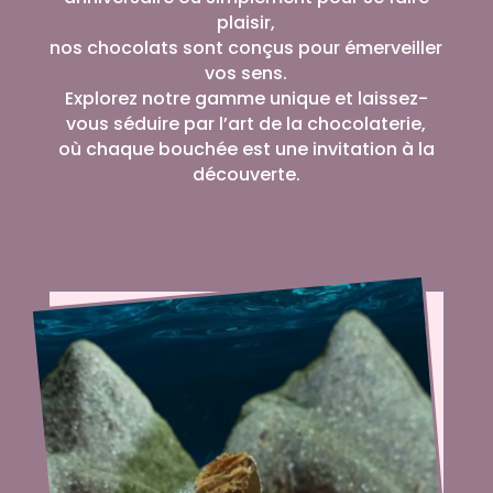
plaisir,
nos chocolats sont conçus pour émerveiller
vos sens.
Explorez notre gamme unique et laissez-
vous séduire par l’art de la chocolaterie,
où chaque bouchée est une invitation à la
découverte.